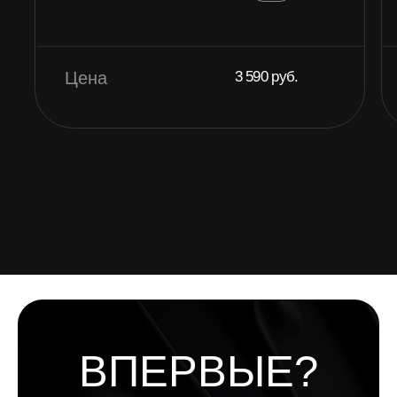
© 2023 RE:FLEX —Сеть
фитнес-студий
Контакты:
+7 (901) 468-30-60 (Одинцово)
+7 (901) 469-00-96 (Бунинские луга)
+7 (901) 468-00-15 (Филатов луг)
Попробовать:
Записаться на пробную тренировку
Стоимость абонементов
Информация